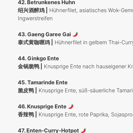
42. Betrunkenes Huhn
绍兴酒醉鸡 |
Hühnerfilet, asiatisches Wok-Ge
Ingwerstreifen
43. Gaeng Garee Gai
泰式黄咖喱鸡
|
Hühnerfilet in gelbem Thai-Curr
44. Ginkgo Ente
金锅脆鸭 |
Knusprige Ente nach hauseigener Kre
45. Tamarinde Ente
脆皮鸭
|
Knusprige Ente, süß-säuerliche Tama
46. Knusprige Ente
香辣鸭
|
Knusprige Ente, rote Paprika, Sojaspros
47. Enten-Curry-Hotpot