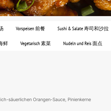
 汤
Vorspeisen 前餐
Sushi & Salate 寿司和沙拉
e 海鲜
Vegetarisch 素菜
Nudeln und Reis 面点
blich-säuerlichen Orangen-Sauce, Pinienkerne