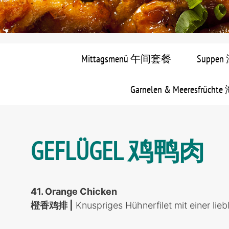
Mittagsmenü 午间套餐
Suppen
Garnelen & Meeresfrücht
GEFLÜGEL 鸡鸭肉
41. Orange Chicken
橙香鸡排
|
Knuspriges Hühnerfilet mit einer lie