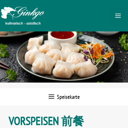
Zum
Inhalt
M
springen
Speisekarte
VORSPEISEN 前餐