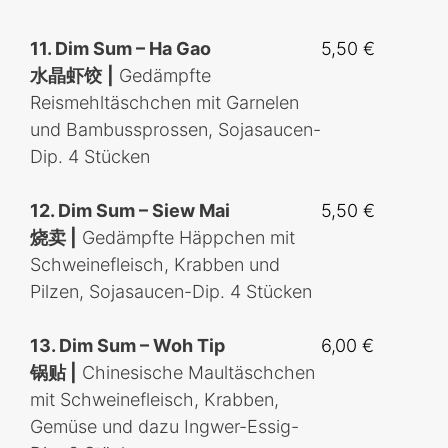
11.
Dim Sum – Ha Gao
5,50 €
水晶虾饺
|
Gedämpfte
Reismehltäschchen mit Garnelen
und Bambussprossen, Sojasaucen-
Dip. 4 Stücken
12. Dim Sum – Siew Mai
5,50 €
烧卖
|
Gedämpfte Häppchen mit
Schweinefleisch, Krabben und
Pilzen, Sojasaucen-Dip
. 4 Stücken
13. Dim Sum – Woh Tip
6,00 €
锅贴 |
Chinesische Maultäschchen
mit Schweinefleisch, Krabben,
Gemüse und dazu Ingwer-Essig-