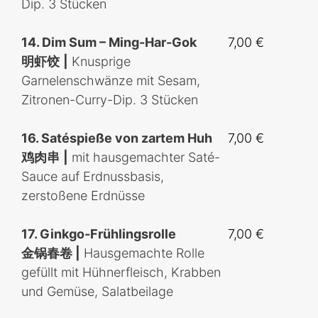
Dip
. 3 Stücken
14. Dim Sum – Ming-Har-Gok
7,00 €
明虾饺
|
Knusprige
Garnelenschwänze mit Sesam,
Zitronen-Curry-Dip
. 3 Stücken
16. Satéspieße von zartem Huh
7,00 €
鸡肉串
|
mit hausgemachter Saté-
Sauce auf Erdnussbasis,
zerstoßene Erdnüsse
17. Ginkgo-Frühlingsrolle
7,00 €
金锅春卷 |
Hausgemachte Rolle
gefüllt mit Hühnerfleisch, Krabben
und Gemüse, Salatbeilage