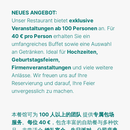
NEUES ANGEBOT:
Unser Restaurant bietet
exklusive
Veranstaltungen ab 100 Personen
an. Für
40 € pro Person
erhalten Sie ein
umfangreiches Buffet sowie eine Auswahl
an Getränken. Ideal für
Hochzeiten,
Geburtstagsfeiern,
Firmenveranstaltungen
und viele weitere
Anlässe. Wir freuen uns auf Ihre
Reservierung und darauf, Ihre Feier
unvergesslich zu machen.
本餐馆可为
100 人以上的团队
提供
专属包场
服务
。
每位 40 €
，包含丰富的自助餐与多种饮